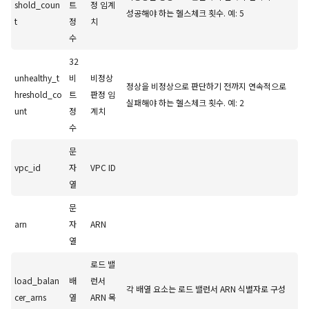
shold_coun
트
정 임계
성공해야 하는 헬스체크 횟수. 예: 5
t
정
치
수
32
unhealthy_t
비
비정상
정상을 비정상으로 판단하기 전까지 연속적으로
hreshold_co
트
판정 임
실패해야 하는 헬스체크 횟수. 예: 2
unt
정
계치
수
문
vpc_id
자
VPC ID
열
문
arn
자
ARN
열
로드 밸
load_balan
배
런서
각 배열 요소는 로드 밸런서 ARN 식별자로 구성
cer_arns
열
ARN 목