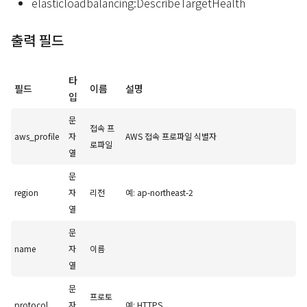
elasticloadbalancing:DescribeTargetHealth
출력 필드
타
필드
이름
설명
입
문
접속 프
aws_profile
자
AWS 접속 프로파일 식별자
로파일
열
문
region
자
리전
예: ap-northeast-2
열
문
name
자
이름
열
문
프로토
protocol
자
예: HTTPS