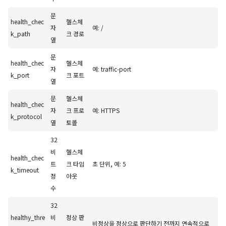
문
health_chec
헬스체
자
예: /
k_path
크 경로
열
문
health_chec
헬스체
자
예: traffic-port
k_port
크 포트
열
문
헬스체
health_chec
자
크 프로
예: HTTPS
k_protocol
열
토콜
32
비
헬스체
health_chec
트
크 타임
초 단위, 예: 5
k_timeout
정
아웃
수
32
healthy_thre
비
정상 판
비정상을 정상으로 판단하기 전까지 연속적으로