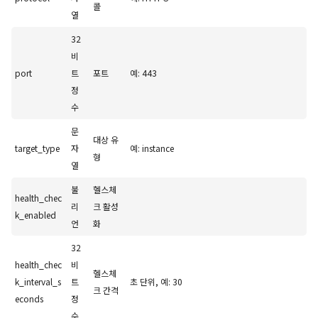
콜
열
32
비
port
트
포트
예: 443
정
수
문
대상 유
target_type
자
예: instance
형
열
불
헬스체
health_chec
리
크 활성
k_enabled
언
화
32
health_chec
비
헬스체
k_interval_s
트
초 단위, 예: 30
크 간격
econds
정
수