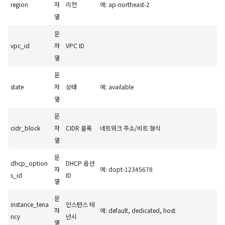
region
자
리전
예: ap-northeast-2
열
문
vpc_id
자
VPC ID
열
문
state
자
상태
예: available
열
문
cidr_block
자
CIDR 블록
네트워크 주소/비트 형식
열
문
dhcp_option
DHCP 옵션
자
예: dopt-12345678
s_id
ID
열
문
instance_tena
인스턴스 테
자
예: default, dedicated, host
ncy
넌시
열