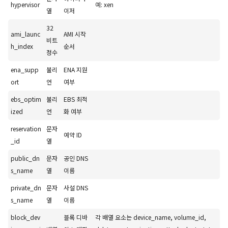
hypervisor
예: xen
열
이저
32
ami_launc
AMI 시작
비트
h_index
순서
정수
ena_supp
불리
ENA 지원
ort
언
여부
ebs_optim
불리
EBS 최적
ized
언
화 여부
reservation
문자
예약 ID
_id
열
public_dn
문자
공인 DNS
s_name
열
이름
private_dn
문자
사설 DNS
s_name
열
이름
block_dev
블록 디바
각 배열 요소는 device_name, volume_id,