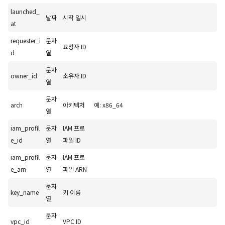
launched_
날짜
시작 일시
at
requester_i
문자
요청자 ID
d
열
문자
owner_id
소유자 ID
열
문자
arch
아키텍처
예: x86_64
열
iam_profil
문자
IAM 프로
e_id
열
파일 ID
iam_profil
문자
IAM 프로
e_arn
열
파일 ARN
문자
key_name
키 이름
열
문자
vpc_id
VPC ID