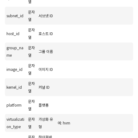
열
문자
subnet_id
서브넷 ID
열
문자
host_id
호스트 ID
열
group_na
문자
그룹 이름
me
열
문자
image_id
이미지 ID
열
문자
kernel_id
커널 ID
열
문자
platform
플랫폼
열
virtualizati
문자
가상화 유
예: hvm
on_type
열
형
문자
하이퍼바