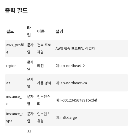
출력 필드
타
필드
이름
설명
입
aws_profil
문자
접속 프로
AWS 접속 프로파일 식별자
e
열
파일
문자
region
리전
예: ap-northeast-2
열
문자
az
가용 영역
예: ap-northeast-2a
열
instance_i
문자
인스턴스
예: i-00123456789abcdef
d
열
ID
instance_t
문자
인스턴스
예: m5.xlarge
ype
열
유형
32