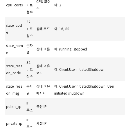
CPU 코어
cpu_cores
비트
예: 2
수
정수
32
state_cod
비트
상태 코드
예: 16, 80
e
정수
state_nam
문자
상태 이름
에: running, stopped
e
열
32
state_reas
상태 이유
비트
예: Client.UserInitiatedShutdown
on_code
코드
정수
state_reas
문자
상태 이유
예: Client.UserInitiatedShutdown: User
on_msg
열
메시지
initiated shutdown
IP
public_ip
공인 IP
주소
IP
private_ip
사설 IP
주소