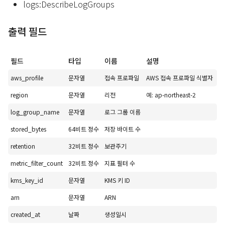
logs:DescribeLogGroups
출력 필드
필드
타입
이름
설명
aws_profile
문자열
접속 프로파일
AWS 접속 프로파일 식별자
region
문자열
리전
예: ap-northeast-2
log_group_name
문자열
로그 그룹 이름
stored_bytes
64비트 정수
저장 바이트 수
retention
32비트 정수
보관주기
metric_filter_count
32비트 정수
지표 필터 수
kms_key_id
문자열
KMS 키 ID
arn
문자열
ARN
created_at
날짜
생성일시