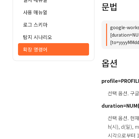
문법
사용 매뉴얼
로그 스키마
google-works
[duration=N
탐지 시나리오
[to=yyyyMMd
확장 명령어
옵션
profile=PROFIL
선택 옵션. 구
duration=NUM{
선택 옵션. 현재
h(시), d(일)
시각으로부터 1