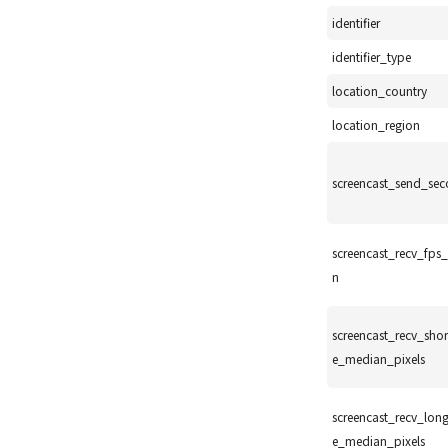
identifier
identifier_type
location_country
location_region
screencast_send_se
screencast_recv_fps
n
screencast_recv_shor
e_median_pixels
screencast_recv_lon
e_median_pixels