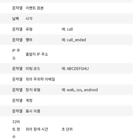
문자열
이벤트 원본
날짜
시각
문자열
유형
예: call
문자열
행위
예: call_ended
IP 주
출발지 IP 주소
소
문자열
미팅 코드
예: ABCDEFGHIJ
문자열
회의 주최자 이메일
문자열
장치 유형
예: web, ios, android
문자열
계정
문자열
표시 이름
32비
트 정
회의 참여 시간
초 단위
수