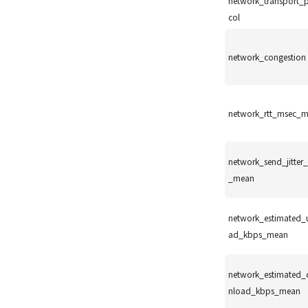
network_transport_
col
network_congestion
network_rtt_msec_
network_send_jitter
_mean
network_estimated_
ad_kbps_mean
network_estimated
nload_kbps_mean