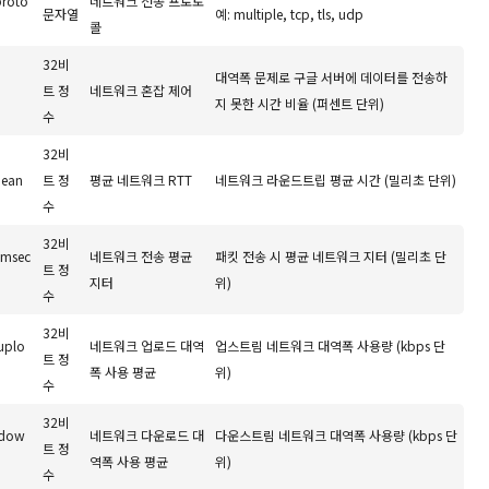
proto
네트워크 전송 프로토
문자열
예: multiple, tcp, tls, udp
콜
32비
대역폭 문제로 구글 서버에 데이터를 전송하
트 정
네트워크 혼잡 제어
지 못한 시간 비율 (퍼센트 단위)
수
32비
mean
트 정
평균 네트워크 RTT
네트워크 라운드트립 평균 시간 (밀리초 단위)
수
32비
_msec
네트워크 전송 평균
패킷 전송 시 평균 네트워크 지터 (밀리초 단
트 정
지터
위)
수
32비
uplo
네트워크 업로드 대역
업스트림 네트워크 대역폭 사용량 (kbps 단
트 정
폭 사용 평균
위)
수
32비
_dow
네트워크 다운로드 대
다운스트림 네트워크 대역폭 사용량 (kbps 단
트 정
역폭 사용 평균
위)
수