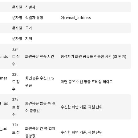
문자열
식별자
문자열
식별자 유형
예: email_address
문자열
국가
문자열
지역
32비
conds
트 정
화면공유 전송 시간
참석자가 화면 공유를 전송한 시간 (초 단위)
수
32비
_mea
화면공유 수신 FPS
트 정
화면 공유 수신 평균 프레임 레이트
평균
수
32비
t_sid
화면공유 짧은 쪽 길
트 정
수신한 화면 기준. 픽셀 단위.
이 중앙값
수
32비
g_sid
화면공유 긴 쪽 길이
트 정
수신한 화면 기준. 픽셀 단위.
중앙값