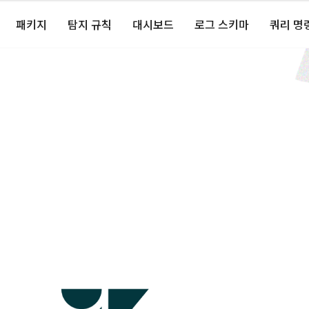
패키지
탐지 규칙
대시보드
로그 스키마
쿼리 명