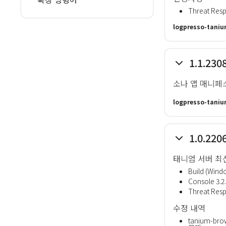
Threat Re
logpresso-taniu
1.1.230
소나 앱 매니페
logpresso-taniu
1.0.220
태니엄 서버 최
Build (Windo
Console 3.2
Threat Resp
수정 내역
tanium-b