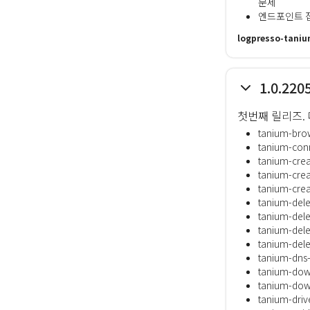
문제
엔드포인트 접
logpresso-taniu
1.0.220
첫번째 릴리즈.
tanium-brow
tanium-con
tanium-crea
tanium-cre
tanium-cre
tanium-del
tanium-dele
tanium-dele
tanium-dele
tanium-dns
tanium-dow
tanium-dow
tanium-driv