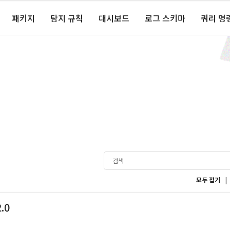
패키지
탐지 규칙
대시보드
로그 스키마
쿼리 명
|
모두 접기
2.0