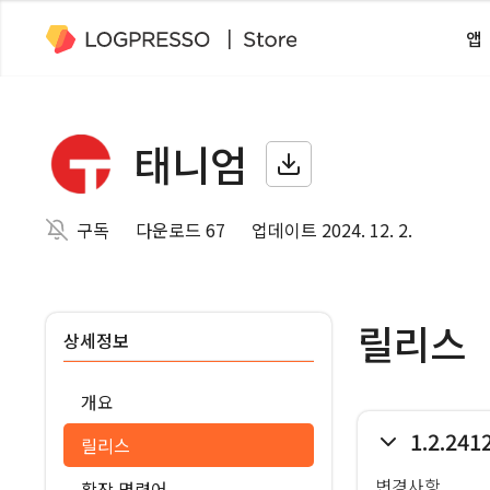
앱
태니엄
구독
다운로드 67
업데이트 2024. 12. 2.
릴리스
상세정보
개요
1.2.241
릴리스
변경사항
확장 명령어