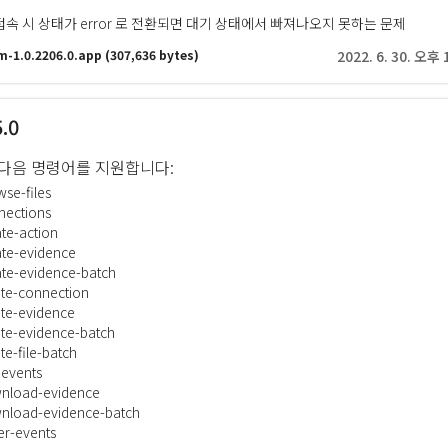
속 시 상태가 error 로 전환되면 대기 상태에서 빠져나오지 못하는 문제
m-1.0.2206.0.app
(307,636 bytes)
2022. 6. 30. 오후 
5.0
 다음 명령어를 지원합니다:
se-files
nections
te-action
ate-evidence
ate-evidence-batch
ete-connection
te-evidence
te-evidence-batch
te-file-batch
-events
nload-evidence
nload-evidence-batch
er-events