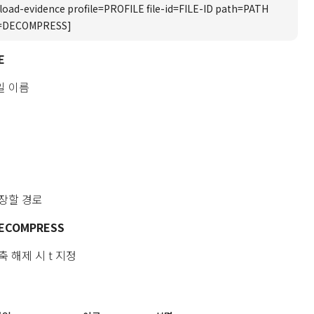
oad-evidence profile=PROFILE file-id=FILE-ID path=PATH
s=DECOMPRESS]
E
일 이름
장할 경로
DECOMPRESS
 해제 시 t 지정