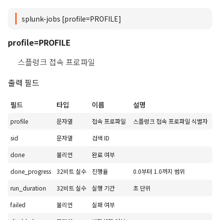
splunk-jobs [profile=PROFILE]
profile=PROFILE
스플렁크 접속 프로파일
출력 필드
필드
타입
이름
설명
profile
문자열
접속 프로파일
스플렁크 접속 프로파일 식별자
sid
문자열
검색 ID
done
불리언
완료 여부
done_progress
32비트 실수
진행율
0.0부터 1.0까지 범위
run_duration
32비트 실수
실행 기간
초 단위
failed
불리언
실패 여부