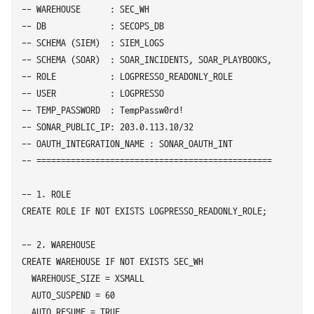
-- WAREHOUSE      : SEC_WH

-- DB             : SECOPS_DB

-- SCHEMA (SIEM)  : SIEM_LOGS

-- SCHEMA (SOAR)  : SOAR_INCIDENTS, SOAR_PLAYBOOKS, SOAR_ENR
-- ROLE           : LOGPRESSO_READONLY_ROLE

-- USER           : LOGPRESSO

-- TEMP_PASSWORD  : TempPassw0rd!

-- SONAR_PUBLIC_IP: 203.0.113.10/32

-- OAUTH_INTEGRATION_NAME : SONAR_OAUTH_INT

-- =========================================================
-- 1. ROLE

CREATE ROLE IF NOT EXISTS LOGPRESSO_READONLY_ROLE;

-- 2. WAREHOUSE

CREATE WAREHOUSE IF NOT EXISTS SEC_WH

  WAREHOUSE_SIZE = XSMALL

  AUTO_SUSPEND = 60

  AUTO_RESUME = TRUE
