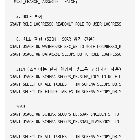
  MUST_CHANGE_PASSWORD = FALSE;

-- 5. ROLE 부여

GRANT ROLE LOGPRESSO_READONLY_ROLE TO USER LOGPRESSO;

-- 6. 최소 권한 (SIEM + SOAR 읽기 전용)

GRANT USAGE ON WAREHOUSE SEC_WH TO ROLE LOGPRESSO_READONLY_R
GRANT USAGE ON DATABASE SECOPS_DB TO ROLE LOGPRESSO_READONLY
-- SIEM (스키마는 실제 환경에 맞도록 구성해서 사용)

GRANT USAGE ON SCHEMA SECOPS_DB.SIEM_LOGS TO ROLE LOGPRESSO_
GRANT SELECT ON ALL TABLES    IN SCHEMA SECOPS_DB.SIEM_LOGS 
GRANT SELECT ON FUTURE TABLES IN SCHEMA SECOPS_DB.SIEM_LOGS 
-- SOAR

GRANT USAGE ON SCHEMA SECOPS_DB.SOAR_INCIDENTS  TO ROLE LOGP
GRANT USAGE ON SCHEMA SECOPS_DB.SOAR_PLAYBOOKS  TO ROLE LOGP
GRANT SELECT ON ALL TABLES    IN SCHEMA SECOPS_DB.SOAR_INCID