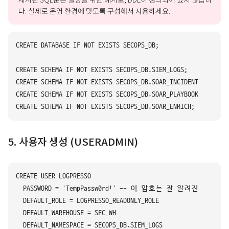
다. 실제로 운영 환경에 맞도록 구성해서 사용하세요.
CREATE DATABASE IF NOT EXISTS SECOPS_DB;

CREATE SCHEMA IF NOT EXISTS SECOPS_DB.SIEM_LOGS;

CREATE SCHEMA IF NOT EXISTS SECOPS_DB.SOAR_INCIDENTS;

CREATE SCHEMA IF NOT EXISTS SECOPS_DB.SOAR_PLAYBOOKS;

5. 사용자 생성 (USERADMIN)
CREATE USER LOGPRESSO

  PASSWORD = 'TempPassw0rd!' -- 이 암호는 잘 알려진
  DEFAULT_ROLE = LOGPRESSO_READONLY_ROLE

  DEFAULT_WAREHOUSE = SEC_WH

  DEFAULT_NAMESPACE = SECOPS_DB.SIEM_LOGS
