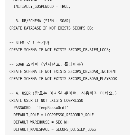
  INITIALLY_SUSPENDED = TRUE;

-- 3. DB/SCHEMA (SIEM + SOAR)

CREATE DATABASE IF NOT EXISTS SECOPS_DB;

-- SIEM 로그 스키마

CREATE SCHEMA IF NOT EXISTS SECOPS_DB.SIEM_LOGS;

-- SOAR 스키마 (인시던트, 플레이북)

CREATE SCHEMA IF NOT EXISTS SECOPS_DB.SOAR_INCIDENTS;

CREATE SCHEMA IF NOT EXISTS SECOPS_DB.SOAR_PLAYBOOKS;

-- 4. USER (암호는 예시일 뿐이며, 사용하지 마세요.)

CREATE USER IF NOT EXISTS LOGPRESSO

  PASSWORD = 'TempPassw0rd!'

  DEFAULT_ROLE = LOGPRESSO_READONLY_ROLE

  DEFAULT_WAREHOUSE = SEC_WH

  DEFAULT_NAMESPACE = SECOPS_DB.SIEM_LOGS
