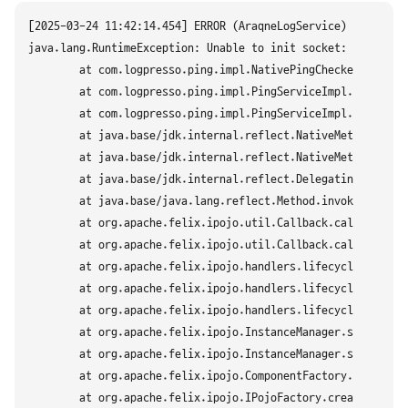
[2025-03-24 11:42:14.454] ERROR (AraqneLogService) - [ERROR
java.lang.RuntimeException: Unable to init socket: Operation
        at com.logpresso.ping.impl.NativePingChecker.open(Na
        at com.logpresso.ping.impl.PingServiceImpl.__M_start
        at com.logpresso.ping.impl.PingServiceImpl.start(Pin
        at java.base/jdk.internal.reflect.NativeMethodAccess
        at java.base/jdk.internal.reflect.NativeMethodAccess
        at java.base/jdk.internal.reflect.DelegatingMethodAc
        at java.base/java.lang.reflect.Method.invoke(Method.
        at org.apache.felix.ipojo.util.Callback.call(Callbac
        at org.apache.felix.ipojo.util.Callback.call(Callbac
        at org.apache.felix.ipojo.handlers.lifecycle.callbac
        at org.apache.felix.ipojo.handlers.lifecycle.callbac
        at org.apache.felix.ipojo.handlers.lifecycle.callbac
        at org.apache.felix.ipojo.InstanceManager.setState(I
        at org.apache.felix.ipojo.InstanceManager.start(Inst
        at org.apache.felix.ipojo.ComponentFactory.createIns
        at org.apache.felix.ipojo.IPojoFactory.createCompone