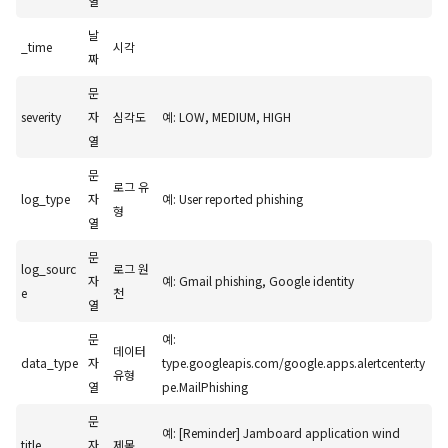
열
날
_time
시각
짜
문
severity
자
심각도
예: LOW, MEDIUM, HIGH
열
문
로그 유
log_type
자
예: User reported phishing
형
열
문
log_sourc
로그 원
자
예: Gmail phishing, Google identity
e
천
열
문
예:
데이터
data_type
자
type.googleapis.com/google.apps.alertcenter.ty
유형
열
pe.MailPhishing
문
예: [Reminder] Jamboard application wind
title
자
제목