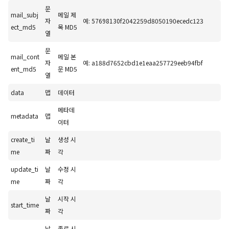
문
mail_subj
메일 제
자
예: 57698130f2042259d8050190ecedc123
ect_md5
목 MD5
열
문
mail_cont
메일 본
자
예: a188d7652cbd1e1eaa257729eeb94fbf
ent_md5
문 MD5
열
data
맵
데이터
메타데
metadata
맵
이터
create_ti
날
생성 시
me
짜
각
update_ti
날
수정 시
me
짜
각
날
시작 시
start_time
짜
각
날
종료 시