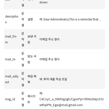
down
열
문
descriptio
자
설명
예: Dear Administrator,This is a reminder that ..
n
열
문
mail_fro
보낸 사
자
이메일 주소 형식
m
람
열
문
받는 사
mail_to
자
이메일 주소 형식
람
열
문
mail_subj
메일 제
자
예: 투자 대출 자금 조달
ect
목
열
문
예:
메시지
msg_id
자
CACoyC_e_tXKXVgzghJCgsoPpr=hfr6LV8ej1033
ID
열
wtfq0PN_Egw@mail.gmail.com