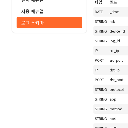
타입
필드
사용 매뉴얼
DATE
_time
STRING
risk
로그 스키마
STRING
device_id
STRING
log_id
IP
src_ip
PORT
src_port
IP
dst_ip
PORT
dst_port
STRING
protocol
STRING
app
STRING
method
STRING
host