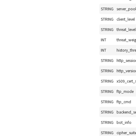
STRING
server_po
STRING
client_level
STRING
threat_level
INT
threat_wei
INT
history_thr
STRING
http_sessio
STRING
http_versio
STRING
x509_cert_
STRING
ftp_mode
STRING
ftp_cmd
STRING
backend_se
STRING
bot_info
STRING
cipher_suit