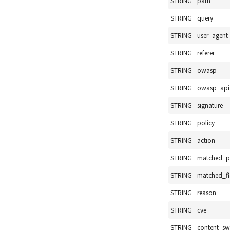
STRING
path
STRING
query
STRING
user_agent
STRING
referer
STRING
owasp
STRING
owasp_api
STRING
signature
STRING
policy
STRING
action
STRING
matched_pa
STRING
matched_fi
STRING
reason
STRING
cve
STRING
content_s