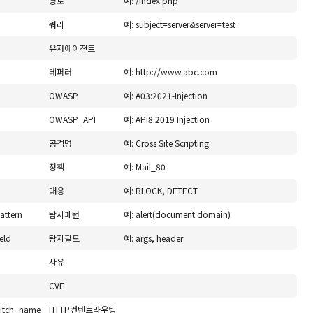
경로
예: /index.php
쿼리
예: subject=server&server=test
유저에이전트
레퍼러
예: http://www.abc.com
OWASP
예: A03:2021-Injection
OWASP_API
예: API8:2019 Injection
공격명
예: Cross Site Scripting
정책
예: Mail_80
대응
예: BLOCK, DETECT
ttern
탐지패턴
예: alert(document.domain)
eld
탐지필드
예: args, header
사유
CVE
witch_name
HTTP컨텐트라우팅