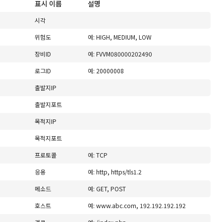
표시 이름
설명
시각
위험도
예: HIGH, MEDIUM, LOW
장비ID
예: FVVM080000202490
로그ID
예: 20000008
출발지IP
출발지포트
목적지IP
목적지포트
프로토콜
예: TCP
응용
예: http, https/tls1.2
메소드
예: GET, POST
호스트
예: www.abc.com, 192.192.192.192