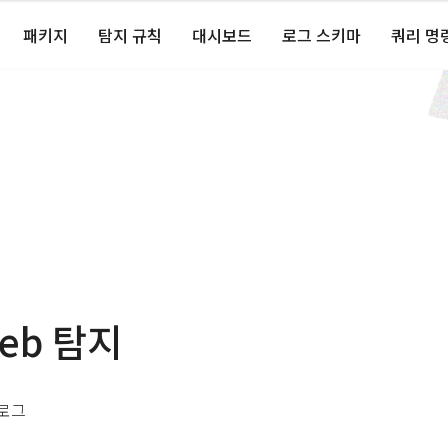
패키지
탐지 규칙
대시보드
로그 스키마
쿼리 명
Web 탐지
 로그