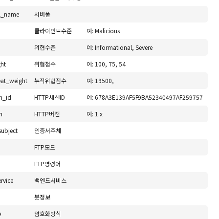
ol_name
서버풀
클라이언트수준
예: Malicious
위협수준
예: Informational, Severe
ght
위협점수
예: 100, 75, 54
eat_weight
누적위협점수
예: 19500,
n_id
HTTP세션ID
예: 678A3E139AF5F9BA52340497AF259757
n
HTTP버전
예: 1.x
subject
인증서주체
FTP모드
FTP명령어
rvice
백엔드서비스
봇정보
e
암호화방식