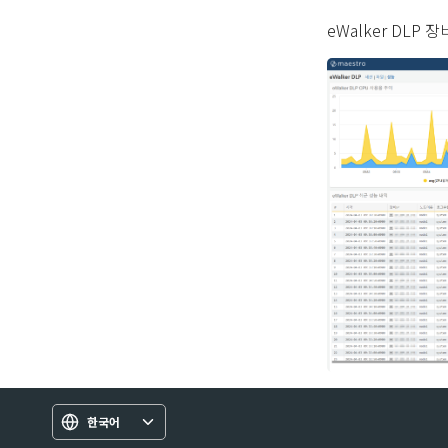
eWalker DL
한국어