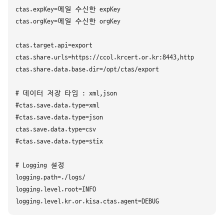
ctas.expKey=메일 수신한 expKey

ctas.orgKey=메일 수신한 orgKey

ctas.target.api=export

ctas.share.urls=https://ccol.krcert.or.kr:8443,https://121.1
ctas.share.data.base.dir=/opt/ctas/export

# 데이터 저장 타입 : xml,json

#ctas.save.data.type=xml

#ctas.save.data.type=json

ctas.save.data.type=csv

#ctas.save.data.type=stix

# Logging 설정

logging.path=./logs/

logging.level.root=INFO
