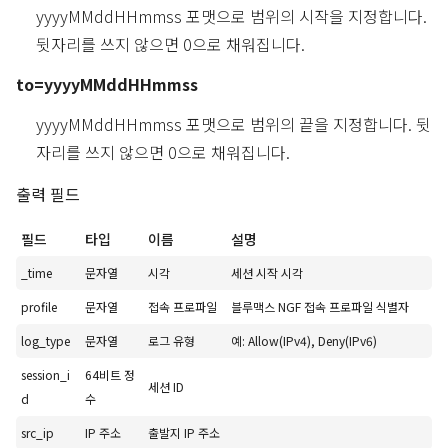
yyyyMMddHHmmss 포맷으로 범위의 시작을 지정합니다.
뒷자리를 쓰지 않으면 0으로 채워집니다.
to=yyyyMMddHHmmss
yyyyMMddHHmmss 포맷으로 범위의 끝을 지정합니다. 뒷
자리를 쓰지 않으면 0으로 채워집니다.
출력 필드
필드
타입
이름
설명
_time
문자열
시각
세션 시작 시각
profile
문자열
접속 프로파일
블루맥스 NGF 접속 프로파일 식별자
log_type
문자열
로그 유형
예: Allow(IPv4), Deny(IPv6)
session_i
64비트 정
세션 ID
d
수
src_ip
IP 주소
출발지 IP 주소