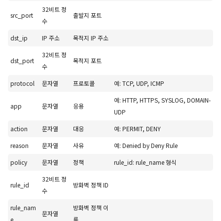
32비트 정
src_port
출발지 포트
수
dst_ip
IP 주소
목적지 IP 주소
32비트 정
dst_port
목적지 포트
수
protocol
문자열
프로토콜
예: TCP, UDP, ICMP
예: HTTP, HTTPS, SYSLOG, DOMAIN-
app
문자열
응용
UDP
action
문자열
대응
예: PERMIT, DENY
reason
문자열
사유
예: Denied by Deny Rule
policy
문자열
정책
rule_id: rule_name 형식
32비트 정
rule_id
방화벽 정책 ID
수
rule_nam
방화벽 정책 이
문자열
e
름