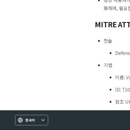
정상 사용자가
화하며, 필요
MITRE AT
전술
Defense
기법
이름: Va
ID: T1
참조 U
한국어