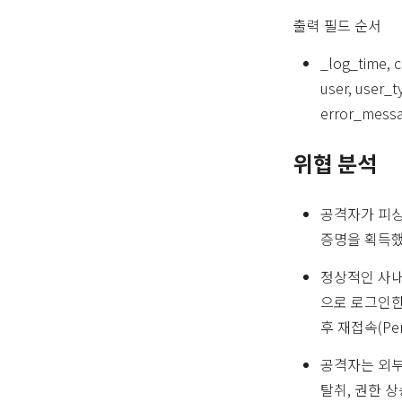
출력 필드 순서
_log_time, c
user, user_
error_messa
위협 분석
공격자가 피싱,
증명을 획득했
정상적인 사내망
으로 로그인한 
후 재접속(Pe
공격자는 외부
탈취, 권한 