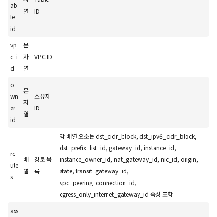
ab
열
ID
le_
id
vp
문
c_i
자
VPC ID
d
열
o
문
wn
소유자
자
er_
ID
열
id
각 배열 요소는 dst_cidr_block, dst_ipv6_cidr_block,
dst_prefix_list_id, gateway_id, instance_id,
ro
배
경로 목
instance_owner_id, nat_gateway_id, nic_id, origin,
ute
열
록
state, transit_gateway_id,
s
vpc_peering_connection_id,
egress_only_internet_gateway_id 속성 포함
ass