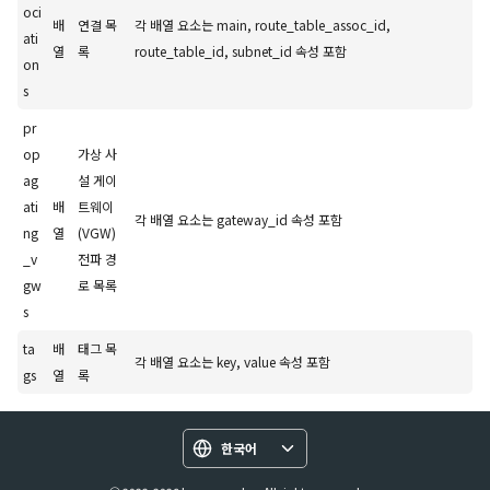
oci
배
연결 목
각 배열 요소는 main, route_table_assoc_id,
ati
열
록
route_table_id, subnet_id 속성 포함
on
s
pr
op
가상 사
ag
설 게이
ati
배
트웨이
각 배열 요소는 gateway_id 속성 포함
ng
열
(VGW)
_v
전파 경
gw
로 목록
s
ta
배
태그 목
각 배열 요소는 key, value 속성 포함
gs
열
록
한국어