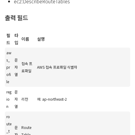
ec2:DescribeRouteTables
출력 필드
필
타
이름
설명
드
입
aw
s_
문
접속 프
pr
자
AWS 접속 프로파일 식별자
로파일
ofi
열
le
reg
문
io
자
리전
예: ap-northeast-2
n
열
ro
ute
문
Route
_t
자
Table