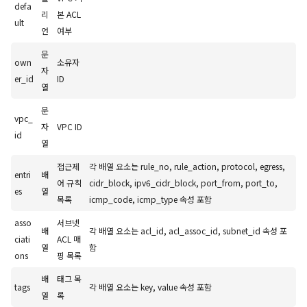
defa
리
본 ACL
ult
언
여부
문
own
소유자
자
er_id
ID
열
문
vpc_
자
VPC ID
id
열
접근제
각 배열 요소는 rule_no, rule_action, protocol, egress,
entri
배
어 규칙
cidr_block, ipv6_cidr_block, port_from, port_to,
es
열
목록
icmp_code, icmp_type 속성 포함
asso
서브넷
배
각 배열 요소는 acl_id, acl_assoc_id, subnet_id 속성 포
ciati
ACL 매
열
함
ons
핑 목록
배
태그 목
tags
각 배열 요소는 key, value 속성 포함
열
록