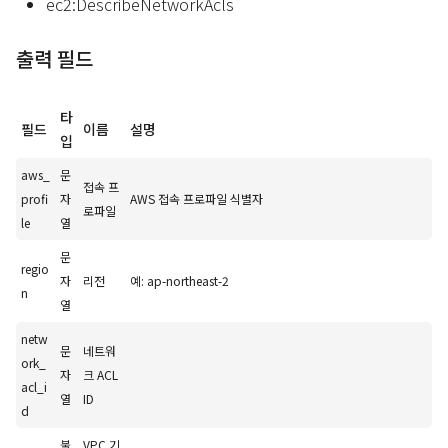
ec2:DescribeNetworkAcls
출력 필드
타
필드
이름
설명
입
aws_
문
접속 프
profi
자
AWS 접속 프로파일 식별자
로파일
le
열
문
regio
자
리전
예: ap-northeast-2
n
열
netw
문
네트워
ork_
자
크 ACL
acl_i
열
ID
d
불
VPC 기