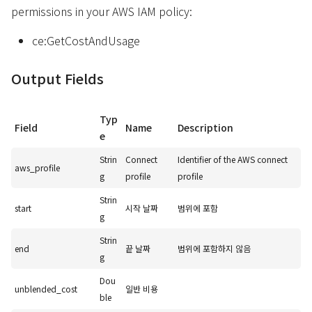
permissions in your AWS IAM policy:
ce:GetCostAndUsage
Output Fields
Typ
Field
Name
Description
e
Strin
Connect
Identifier of the AWS connect
aws_profile
g
profile
profile
Strin
start
시작 날짜
범위에 포함
g
Strin
end
끝 날짜
범위에 포함하지 않음
g
Dou
unblended_cost
일반 비용
ble