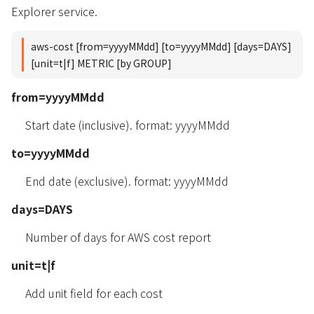
Explorer service.
aws-cost [from=yyyyMMdd] [to=yyyyMMdd] [days=DAYS]
[unit=t|f] METRIC [by GROUP]
from=yyyyMMdd
Start date (inclusive). format: yyyyMMdd
to=yyyyMMdd
End date (exclusive). format: yyyyMMdd
days=DAYS
Number of days for AWS cost report
unit=t|f
Add unit field for each cost