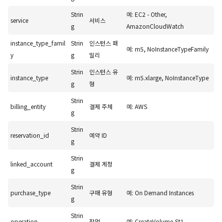
Strin
예: EC2 - Other,
service
서비스
g
AmazonCloudWatch
instance_type_famil
Strin
인스턴스 패
예: m5, NoInstanceTypeFamily
y
g
밀리
Strin
인스턴스 유
instance_type
예: m5.xlarge, NoInstanceType
g
형
Strin
billing_entity
결제 주체
예: AWS
g
Strin
reservation_id
예약 ID
g
Strin
linked_account
결제 계정
g
Strin
purchase_type
구매 유형
예: On Demand Instances
g
Strin
operation
작업
예: CreateVolume-St1