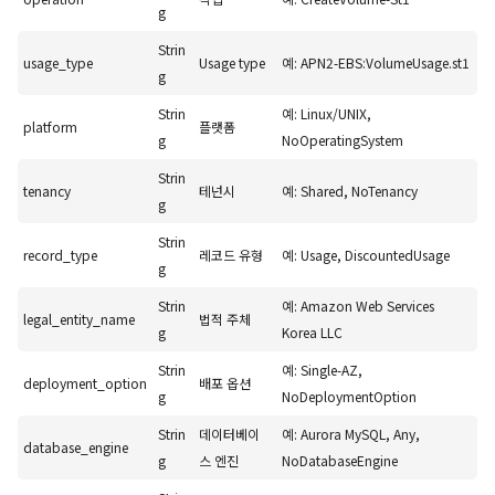
g
Strin
usage_type
Usage type
예: APN2-EBS:VolumeUsage.st1
g
Strin
예: Linux/UNIX,
platform
플랫폼
g
NoOperatingSystem
Strin
tenancy
테넌시
예: Shared, NoTenancy
g
Strin
record_type
레코드 유형
예: Usage, DiscountedUsage
g
Strin
예: Amazon Web Services
legal_entity_name
법적 주체
g
Korea LLC
Strin
예: Single-AZ,
deployment_option
배포 옵션
g
NoDeploymentOption
Strin
데이터베이
예: Aurora MySQL, Any,
database_engine
g
스 엔진
NoDatabaseEngine