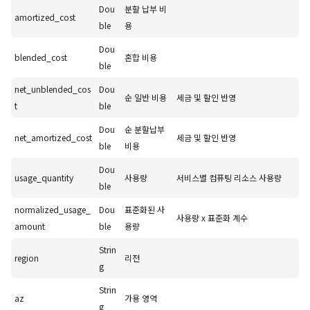
Dou
분할 납부 비
amortized_cost
ble
용
Dou
blended_cost
혼합 비용
ble
net_unblended_cos
Dou
순 일반 비용
세금 및 할인 반영
t
ble
Dou
순 분할납부
net_amortized_cost
세금 및 할인 반영
ble
비용
Dou
usage_quantity
사용량
서비스별 컴퓨팅 리소스 사용량
ble
normalized_usage_
Dou
표준화된 사
사용량 x 표준화 계수
amount
ble
용량
Strin
region
리전
g
Strin
az
가용 영역
g