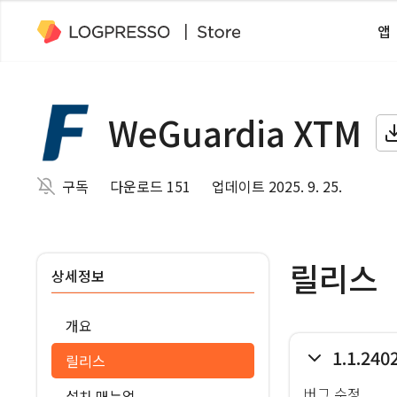
앱
WeGuardia XTM
구독
다운로드 151
업데이트 2025. 9. 25.
릴리스
상세정보
개요
1.1.240
릴리스
버그 수정
설치 매뉴얼