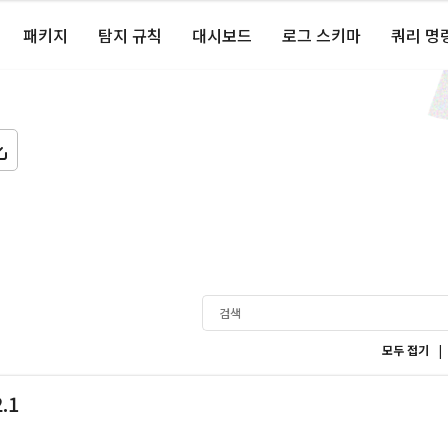
패키지
탐지 규칙
대시보드
로그 스키마
쿼리 명
|
모두 접기
2.1