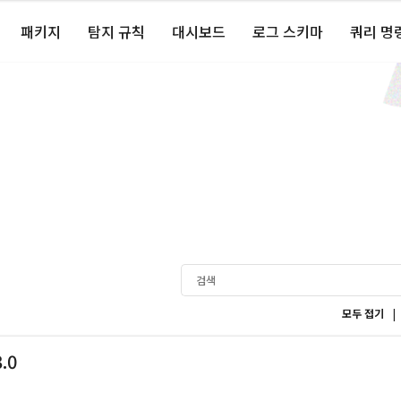
패키지
탐지 규칙
대시보드
로그 스키마
쿼리 명
|
모두 접기
3.0