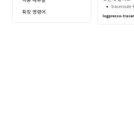
tracerou
확장 명령어
logpresso-tracer