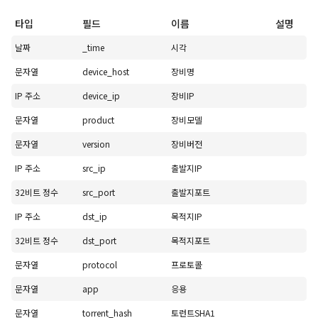
타입
필드
이름
설명
날짜
_time
시각
문자열
device_host
장비명
IP 주소
device_ip
장비IP
문자열
product
장비모델
문자열
version
장비버전
IP 주소
src_ip
출발지IP
32비트 정수
src_port
출발지포트
IP 주소
dst_ip
목적지IP
32비트 정수
dst_port
목적지포트
문자열
protocol
프로토콜
문자열
app
응용
문자열
torrent_hash
토런트SHA1