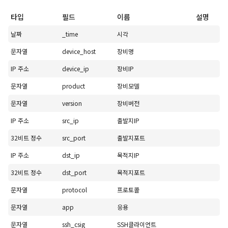
타입
필드
이름
설명
날짜
_time
시각
문자열
device_host
장비명
IP 주소
device_ip
장비IP
문자열
product
장비모델
문자열
version
장비버전
IP 주소
src_ip
출발지IP
32비트 정수
src_port
출발지포트
IP 주소
dst_ip
목적지IP
32비트 정수
dst_port
목적지포트
문자열
protocol
프로토콜
문자열
app
응용
문자열
ssh_csig
SSH클라이언트