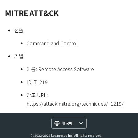
MITRE ATT&CK
전술
Command and Control
기법
이름: Remote Access Software
ID: T1219
참조 URL:
https://attack.mitre.org/techniques/T1219/
한국어
ⓒ 2022-2026 Logpresso Inc. All rights reserved.