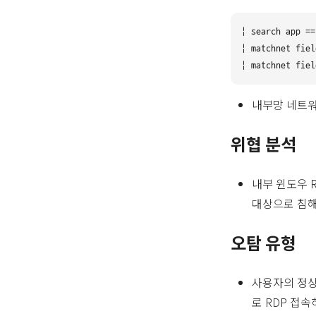
| search app ==
| matchnet fiel
내부망 네트워크 
위협 분석
내부 윈도우 
대상으로 침해
오탐 유형
사용자의 정상
로 RDP 접