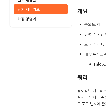
탐지 시나리오
개요
확장 명령어
중요도: 하
유형: 실시간
로그 스키마:
대상 수집모
Palo A
쿼리
팔로알토 네트웍스
실시간 탐지를 수
로 포트 번호에 관