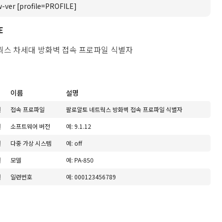
-ver [profile=PROFILE]
E
웍스 차세대 방화벽 접속 프로파일 식별자
이름
설명
열
접속 프로파일
팔로알토 네트웍스 방화벽 접속 프로파일 식별자
열
소프트웨어 버전
예: 9.1.12
열
다중 가상 시스템
예: off
열
모델
예: PA-850
열
일련번호
예: 000123456789