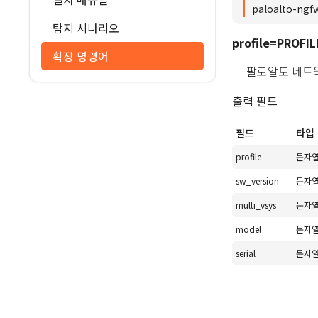
paloalto-ngfw
탐지 시나리오
profile=PROFIL
확장 명령어
팔로알토 네트
출력 필드
필드
타입
profile
문자
sw_version
문자
multi_vsys
문자
model
문자
serial
문자