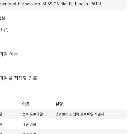
ownload-file session=SESSION file=FILE path=PATH
ON
 ID
파일 이름
파일을 저장할 경로
이름
설명
열
접속 프로파일
넷위트니스 접속 프로파일 식별자
열
파일 경로