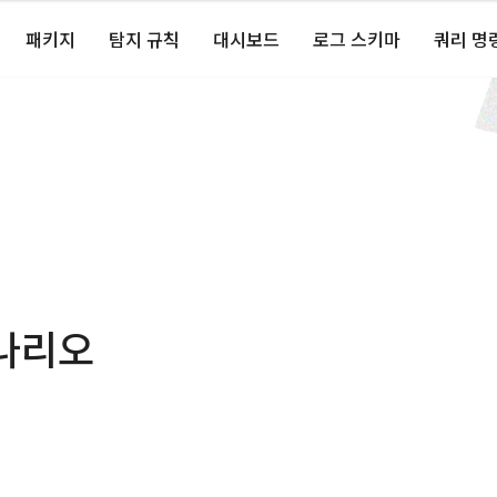
패키지
탐지 규칙
대시보드
로그 스키마
쿼리 명
나리오