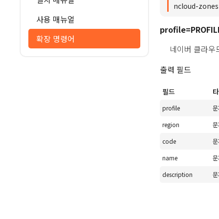
ncloud-zones
사용 매뉴얼
profile=PROFIL
확장 명령어
네이버 클라우
출력 필드
필드
타
profile
문
region
문
code
문
name
문
description
문