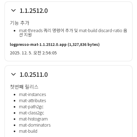
1.1.2512.0
기능 추가
mat-threads 쿼리 명령어 추가 및 mat-build discard-ratio 옵
션 지원
logpresso-mat-1.1.2512.0.app
(1,327,836 bytes)
2025. 12. 5. 오전 2:56:05
1.0.2511.0
첫번째 릴리스
mat-instances
mat-attributes
mat-path2gc
mat-class2gc
mat-histogram
mat-dominators
mat-build