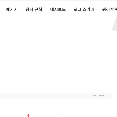
패키지
탐지 규칙
대시보드
로그 스키마
쿼리 명