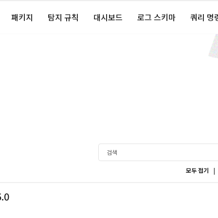
패키지
탐지 규칙
대시보드
로그 스키마
쿼리 명
|
모두 접기
5.0