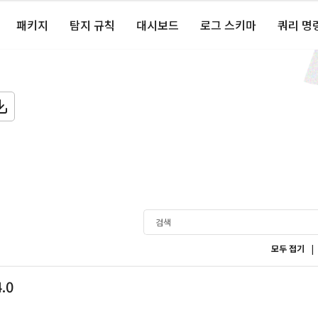
패키지
탐지 규칙
대시보드
로그 스키마
쿼리 명
|
모두 접기
4.0