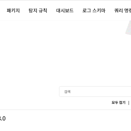
패키지
탐지 규칙
대시보드
로그 스키마
쿼리 명
|
모두 접기
8.0