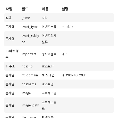
타입
필드
이름
설명
날짜
_time
시각
문자열
event_type
이벤트분류
module
event_subty
이벤트상세
문자열
pe
분류
32비트 정
important
중요이벤트
예: 1
수
IP 주소
host_ip
호스트IP
문자열
nt_domain
NT도메인
예: WORKGROUP
문자열
hostname
호스트명
문자열
image
프로세스명
프로세스경
문자열
image_path
로
문자열
file_name
파일이름