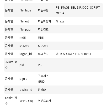
PE, IMAGE, DB, ZIP, DOC, SCRIPT,
문자열
file_type
파일유형
MEDIA
문자열
file_ext
파일확장자
예: exe
문자열
file_path
파일경로
문자열
md5
MD5
문자열
sha256
SHA256
문자열
logon_id
로그온ID
예: RDV GRAPHICS SERVICE
32비트 정
pid
PID
수
프로세스
문자열
pguid
GUID
문자열
device_id
장비ID
64비트 정
event_seq
이벤트순서
수