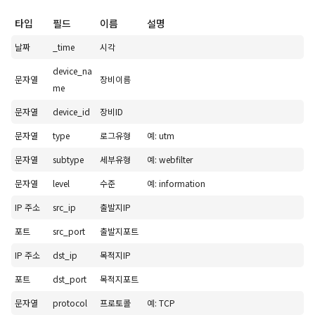
타입
필드
이름
설명
날짜
_time
시각
device_na
문자열
장비이름
me
문자열
device_id
장비ID
문자열
type
로그유형
예: utm
문자열
subtype
세부유형
예: webfilter
문자열
level
수준
예: information
IP 주소
src_ip
출발지IP
포트
src_port
출발지포트
IP 주소
dst_ip
목적지IP
포트
dst_port
목적지포트
문자열
protocol
프로토콜
예: TCP