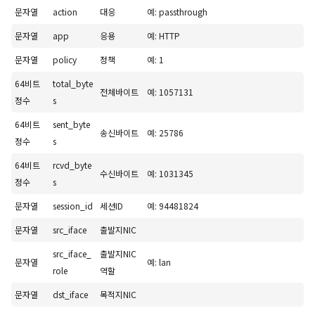
문자열
action
대응
예: passthrough
문자열
app
응용
예: HTTP
문자열
policy
정책
예: 1
64비트
total_byte
전체바이트
예: 1057131
정수
s
64비트
sent_byte
송신바이트
예: 25786
정수
s
64비트
rcvd_byte
수신바이트
예: 1031345
정수
s
문자열
session_id
세션ID
예: 94481824
문자열
src_iface
출발지NIC
src_iface_
출발지NIC
문자열
예: lan
role
역할
문자열
dst_iface
목적지NIC