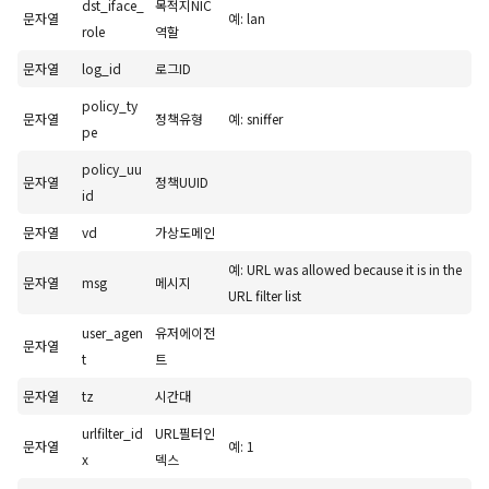
dst_iface_
목적지NIC
문자열
예: lan
role
역할
문자열
log_id
로그ID
policy_ty
문자열
정책유형
예: sniffer
pe
policy_uu
문자열
정책UUID
id
문자열
vd
가상도메인
예: URL was allowed because it is in the
문자열
msg
메시지
URL filter list
user_agen
유저에이전
문자열
t
트
문자열
tz
시간대
urlfilter_id
URL필터인
문자열
예: 1
x
덱스