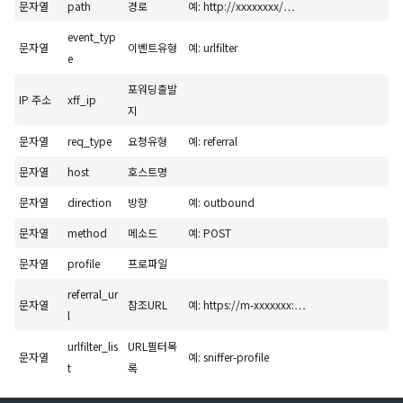
문자열
path
경로
예: http://xxxxxxxx/…
event_typ
문자열
이벤트유형
예: urlfilter
e
포워딩출발
IP 주소
xff_ip
지
문자열
req_type
요청유형
예: referral
문자열
host
호스트명
문자열
direction
방향
예: outbound
문자열
method
메소드
예: POST
문자열
profile
프로파일
referral_ur
문자열
참조URL
예: https://m-xxxxxxx:…
l
urlfilter_lis
URL필터목
문자열
예: sniffer-profile
t
록