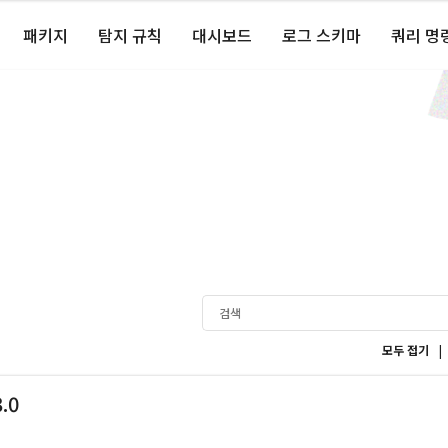
패키지
탐지 규칙
대시보드
로그 스키마
쿼리 명
|
모두 접기
3.0