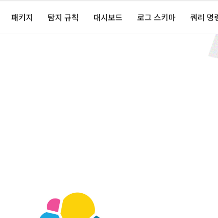
패키지
탐지 규칙
대시보드
로그 스키마
쿼리 명