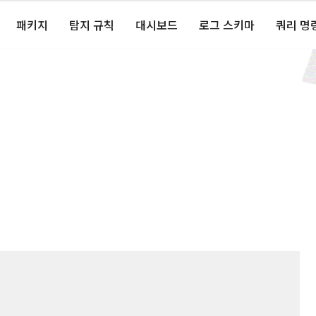
패키지
탐지 규칙
대시보드
로그 스키마
쿼리 명