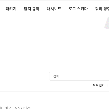
패키지
탐지 규칙
대시보드
로그 스키마
쿼리 명
|
모두 접기
라이버 4.16.53 버전