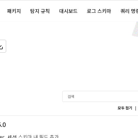
패키지
탐지 규칙
대시보드
로그 스키마
쿼리 명
|
모두 접기
5.0
스키마 내 필드 추가
ower 세션