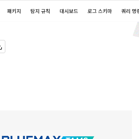
패키지
탐지 규칙
대시보드
로그 스키마
쿼리 명