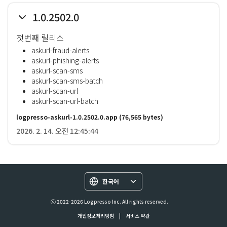
1.0.2502.0
첫번째 릴리스
askurl-fraud-alerts
askurl-phishing-alerts
askurl-scan-sms
askurl-scan-sms-batch
askurl-scan-url
askurl-scan-url-batch
logpresso-askurl-1.0.2502.0.app
(76,565 bytes)
2026. 2. 14. 오전 12:45:44
한국어
ⓒ 2022-2026 Logpresso Inc. All rights reserved.
개인정보처리방침
|
서비스 약관