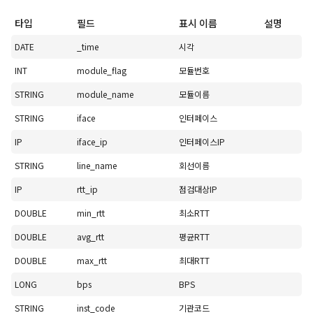
타입
필드
표시 이름
설명
DATE
_time
시각
INT
module_flag
모듈번호
STRING
module_name
모듈이름
STRING
iface
인터페이스
IP
iface_ip
인터페이스IP
STRING
line_name
회선이름
IP
rtt_ip
점검대상IP
DOUBLE
min_rtt
최소RTT
DOUBLE
avg_rtt
평균RTT
DOUBLE
max_rtt
최대RTT
LONG
bps
BPS
STRING
inst_code
기관코드