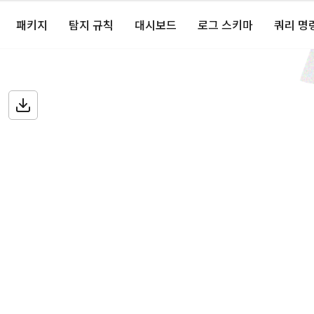
패키지
탐지 규칙
대시보드
로그 스키마
쿼리 명