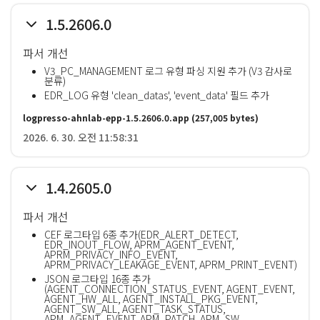
1.5.2606.0
파서 개선
V3_PC_MANAGEMENT 로그 유형 파싱 지원 추가 (V3 감사로
분류)
EDR_LOG 유형 'clean_datas', 'event_data' 필드 추가
logpresso-ahnlab-epp-1.5.2606.0.app
(257,005 bytes)
2026. 6. 30. 오전 11:58:31
1.4.2605.0
파서 개선
CEF 로그타입 6종 추가(EDR_ALERT_DETECT,
EDR_INOUT_FLOW, APRM_AGENT_EVENT,
APRM_PRIVACY_INFO_EVENT,
APRM_PRIVACY_LEAKAGE_EVENT, APRM_PRINT_EVENT)
JSON 로그타입 16종 추가
(AGENT_CONNECTION_STATUS_EVENT, AGENT_EVENT,
AGENT_HW_ALL, AGENT_INSTALL_PKG_EVENT,
AGENT_SW_ALL, AGENT_TASK_STATUS,
APM_AGENT_EVENT, APM_PATCH, APM_SW,