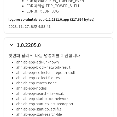
EDR 타임라인: EDR_TIMELINE_EVENT
EDR 파워쉘: EDR_POWER_SHELL
EDR 로그: EDR_LOG
logpresso-ahnlab-epp-1.1.2311.0.app
(217,654 bytes)
2023. 11. 27. 오후 4:53:41
1.0.2205.0
첫번째 릴리즈. 다음 명령어를 지원합니다:
ahnlab-epp-ack-unknown
ahnlab-epp-block-network-result
ahnlab-epp-collect-ahnreport-result
ahnlab-epp-collect-file-result
ahnlab-epp-match-node
ahnlab-epp-nodes
ahnlab-epp-search-file-result
ahnlab-epp-start-block-network
ahnlab-epp-start-collect-ahnreport
ahnlab-epp-start-collect-file
ahnlab-epp-start-search-file