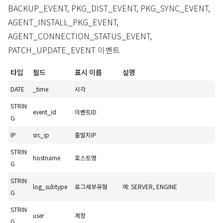
BACKUP_EVENT, PKG_DIST_EVENT, PKG_SYNC_EVENT,
AGENT_INSTALL_PKG_EVENT,
AGENT_CONNECTION_STATUS_EVENT,
PATCH_UPDATE_EVENT 이벤트
타입
필드
표시 이름
설명
DATE
_time
시각
STRIN
event_id
이벤트ID
G
IP
src_ip
출발지IP
STRIN
hostname
호스트명
G
STRIN
log_subtype
로그세부유형
예: SERVER, ENGINE
G
STRIN
user
계정
G