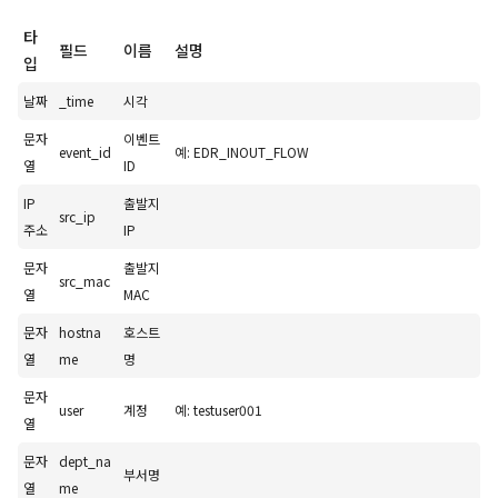
타
필드
이름
설명
입
날짜
_time
시각
문자
이벤트
event_id
예: EDR_INOUT_FLOW
열
ID
IP
출발지
src_ip
주소
IP
문자
출발지
src_mac
열
MAC
문자
hostna
호스트
열
me
명
문자
user
계정
예: testuser001
열
문자
dept_na
부서명
열
me