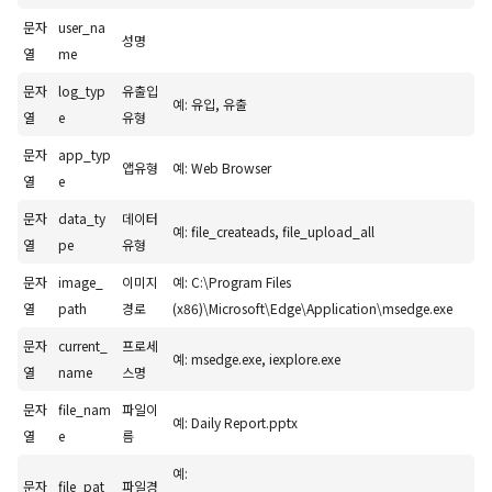
문자
user_na
성명
열
me
문자
log_typ
유출입
예: 유입, 유출
열
e
유형
문자
app_typ
앱유형
예: Web Browser
열
e
문자
data_ty
데이터
예: file_createads, file_upload_all
열
pe
유형
문자
image_
이미지
예: C:\Program Files
열
path
경로
(x86)\Microsoft\Edge\Application\msedge.exe
문자
current_
프로세
예: msedge.exe, iexplore.exe
열
name
스명
문자
file_nam
파일이
예: Daily Report.pptx
열
e
름
예:
문자
file_pat
파일경