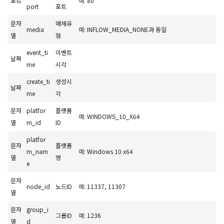
포트
예: 80
port
포트
문자
매체유
media
예: INFLOW_MEDIA_NONE과 동일
열
형
event_ti
이벤트
날짜
me
시각
create_ti
생성시
날짜
me
각
문자
platfor
플랫폼
예: WINDOWS_10_X64
열
m_id
ID
platfor
문자
플랫폼
m_nam
예: Windows 10 x64
열
명
e
문자
node_id
노드ID
예: 11337, 11307
열
문자
group_i
그룹ID
예: 1236
열
d