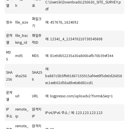
C:\Users\k\Downloads\250630_SITE_SURVEY.p
열
h
로
df
파일크
정수
file_size
예: 457676, 1624092
기
문자
file_trac
파일추
예: 12341_4_123470210730545608
열
king_id
적ID
MD
md5
MD5
예: 81e9d652235a30a806bafb76b39ef344
5
예:
SHA
SHA25
sha256
ba887c5b5ffe91867155915af4ee9f5de0d26858
256
6
ec1eeb02d56a8be6eb881cd1
문자
url
URL
예: logpresso.com/uploadv2?form&Seq=1
열
IP
remote_
원격지
IPv4/IPv6 주소 / 예: 123.123.123.123
주소
ip
IP
remote_
원격지