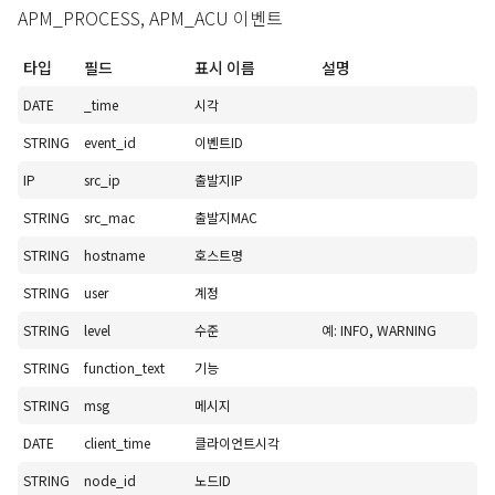
APM_PROCESS, APM_ACU 이벤트
타입
필드
표시 이름
설명
DATE
_time
시각
STRING
event_id
이벤트ID
IP
src_ip
출발지IP
STRING
src_mac
출발지MAC
STRING
hostname
호스트명
STRING
user
계정
STRING
level
수준
예: INFO, WARNING
STRING
function_text
기능
STRING
msg
메시지
DATE
client_time
클라이언트시각
STRING
node_id
노드ID